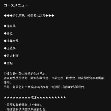
コースメニュー
◆◆◆特色酒吧！輕鬆私人課程◆◆◆
◆開胃菜
◆沙拉
◆油炸食品
◆比薩餅
◆意大利面
◆甜點
◎接受20～50人團體的包場預約。
請在婚禮後的派對、歡迎和歡送會、企業使用、同學會、朋友聚會等各種場合
使用。
另外，如果您對生產或詳細諮詢有任何疑問，請隨時告訴我們。
★★★★★★★★★備註★★★★★★★★★★
この店舗情報をシェアする
・最後點餐時間為 15 分鐘前。
・感謝您對玻璃交換系統的配合。