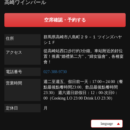
高崎ワインバール
空席確認・予約する
群馬県高崎市八島町２９－１ ツインズハヤ
住所
シ１Ｆ
從高崎站西口步行約3分鐘。車站附近的好位
アクセス
置！推薦“婚禮第二方”，“婦女協會”，各種宴
會！
電話番号
027-388-9730
週二至週五、假日前一天：17:00～24:00（餐
営業時間
點最後點餐時間23:00、飲品最後點餐時間
23:30） 週六週日節假日：12：00-次日0：
00（Cooking LO 23:00 Drink LO 23:30）
定休日
月
language