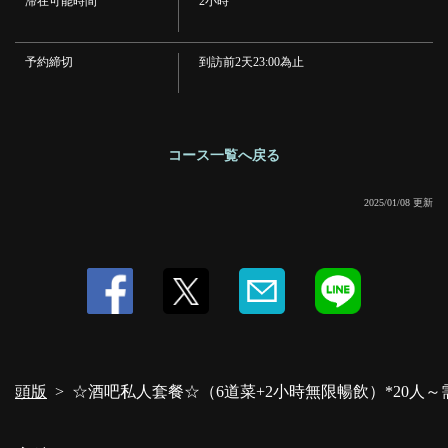
・【琴酒】琴酒、琴酒、橙花 【龍舌蘭酒】龍舌蘭日出、墨西哥可樂 【蘭姆
滞在可能時間
2小時
酒】古巴自由酒、Solcuba 【伏特加】莫斯科騾子、螺絲刀
·雞尾酒
・[卡西斯]卡西斯葡萄柚、卡西斯橙子、卡西斯烏龍茶 [桃子]雷鬼潘趣酒、毛茸
予約締切
到訪前2天23:00為止
茸的臍橙、桃子汽水 [荔枝]荔枝橙子、荔枝葡萄柚、荔枝烏龍茶
·非酒精
・卡西斯橙子・卡西斯蘇打水・卡西斯葡萄柚・卡西斯烏龍茶・桃子橙子・桃
子蘇打水・桃子葡萄柚・桃子烏龍・荔枝橙子・荔枝蘇打水・荔枝葡萄柚・桃
子荔枝烏龍茶・秀蘭鄧波兒・薩拉託加冷卻器・灰姑娘
コース一覧へ戻る
·軟飲料
・烏龍茶、咖啡、紅茶、可樂、柳橙汁、薑汁汽水、柚子、鳳梨汁
2025/01/08 更新
頭版
☆酒吧私人套餐☆（6道菜+2小時無限暢飲）*20人～