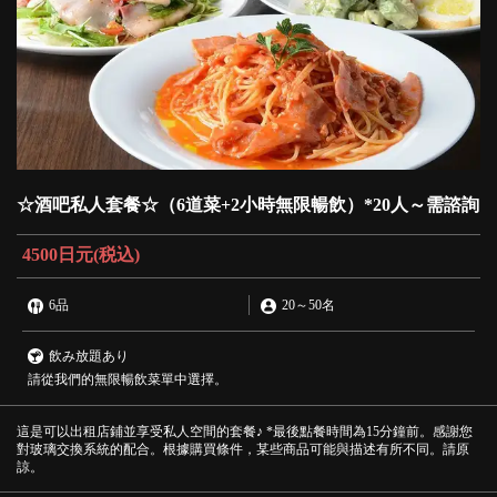
☆酒吧私人套餐☆（6道菜+2小時無限暢飲）*20人～需諮詢
4500日元
(税込)
6品
20
～
50名
飲み放題あり
請從我們的無限暢飲菜單中選擇。
這是可以出租店鋪並享受私人空間的套餐♪ *最後點餐時間為15分鐘前。感謝您
對玻璃交換系統的配合。根據購買條件，某些商品可能與描述有所不同。請原
諒。