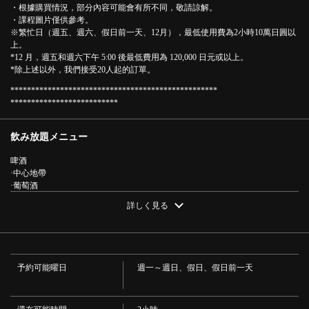
☆酒吧私人套餐☆（6道菜+2小時無限暢飲）*20人～需諮詢 |
・根據購買情況，部分內容可能會有所不同，敬請諒解。
高崎ワインバール
・課程圖片僅供參考。
※繁忙日（週五、週六、假日前一天、12月），最低使用費為2小時10萬日圓以
群馬県高崎市八島町２９－１ ツインズハヤシ１Ｆ
上。
https://takasaki-wine-bar.owst.jp/courses/50116230
*12 月，週五和週六下午 5:00 後最低費用為 120,000 日元或以上。
*除上述以外，我們接受20人起的訂單。
お店情報をコピー
**************************************************
**************************
飲み放題メニュー
啤酒
·中心地帶
閉じる
·葡萄酒
・紅酒 ・白葡萄酒 ・起泡酒
詳しく見る
·葡萄酒雞尾酒
・基爾皇家含羞草 ・白含羞草 ・Cardinal Calimocho Operator Spritzer Tinto de
Verano Kir
·威士忌
·高弓·姜高球·軟木高球
予約可能曜日
週一～週日、假日、假日前一天
·酸
・檸檬酸 ・酸橙酸 ・葡萄柚酸
·雞尾酒