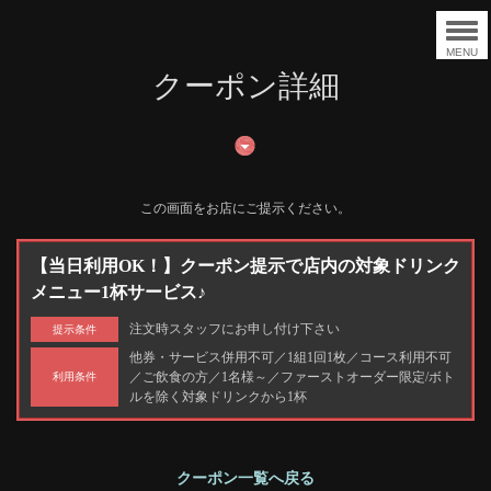
MENU
クーポン詳細
この画面をお店にご提示ください。
【当日利用OK！】クーポン提示で店内の対象ドリンク
メニュー1杯サービス♪
注文時スタッフにお申し付け下さい
提示条件
他券・サービス併用不可／1組1回1枚／コース利用不可
／ご飲食の方／1名様～／ファーストオーダー限定/ボト
利用条件
ルを除く対象ドリンクから1杯
クーポン一覧へ戻る