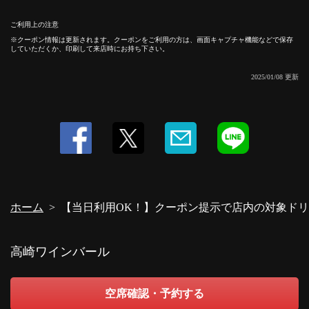
ご利用上の注意
クーポン情報は更新されます。クーポンをご利用の方は、画面キャプチャ機能などで保存
していただくか、印刷して来店時にお持ち下さい。
この店舗情報をシェアする
2025/01/08 更新
【当日利用OK！】クーポン提示で店内の対象ドリンクメニ
ュー1杯サービス♪ | 高崎ワインバール
群馬県高崎市八島町２９－１ ツインズハヤシ１Ｆ
https://takasaki-wine-bar.owst.jp/coupons/9451503
お店情報をコピー
ホーム
【当日利用OK！】クーポン提示で店内の対象ドリ
高崎ワインバール
閉じる
空席確認・予約する