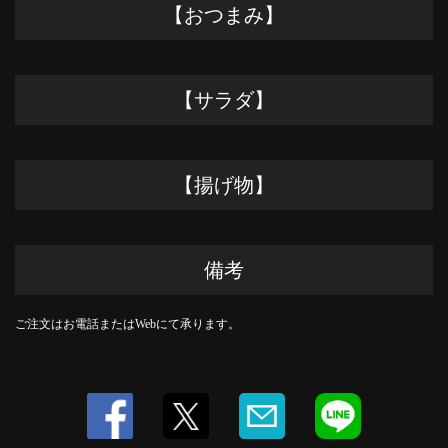
【おつまみ】
【サラダ】
【揚げ物】
この店舗情報をシェアする
テイクアウト | 高崎ワインバール
備考
群馬県高崎市八島町２９－１ ツインズハヤシ１Ｆ
https://takasaki-wine-bar.owst.jp/takeouts
ご注文はお電話またはWebにて承ります。
お店情報をコピー